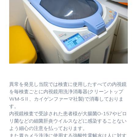
異常を発見し当院では検査に使用したすべての内視鏡
を毎検査ごとに内視鏡用洗浄消毒器(クリーントップ
WM-SⅡ、カイゲンファーマ社製)で消毒しておりま
す。
内視鏡検査で受診された患者様が大腸菌O-157やピロ
リ菌などの細菌肝炎ウイルスなどに感染することない
よう細心の注意を払っております。
また胃カメラ洗浄に使用する強酸性電解水は人に対す