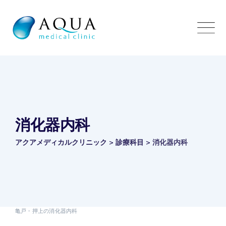
Skip
to
content
消化器内科
アクアメディカルクリニック
>
診療科目
>
消化器内科
亀戸・押上の消化器内科