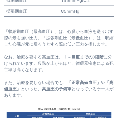
収縮期血圧
135mmHg以上
拡張期血圧
85mmHg
「収縮期血圧（最高血圧）」は、心臓から血液を送り出す
際の最も強い圧力、「拡張期血圧（最低血圧）」は、収縮
した心臓が元に戻ろうとする際の低い圧力を指します。
なお、治療を要する高血圧は、
Ⅰ～Ⅲ度までの3段階
に分
けられています。段階が上がるほど、循環器疾患による死
亡率は高くなります。
また、治療を要しない場合でも、
「正常高値血圧」
や
「高
値血圧」
といった、
高血圧の予備軍
となっているケースが
あります。