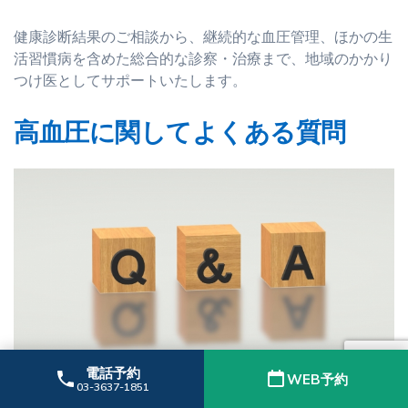
健康診断結果のご相談から、継続的な血圧管理、ほかの生
活習慣病を含めた総合的な診察・治療まで、地域のかかり
つけ医としてサポートいたします。
高血圧に関してよくある質問
電話予約
WEB予約
03-3637-1851
Q1：血圧が高い日はすぐ受診した方が