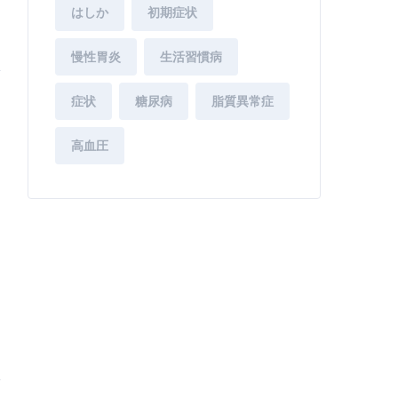
はしか
初期症状
慢性胃炎
生活習慣病
症状
糖尿病
脂質異常症
高血圧