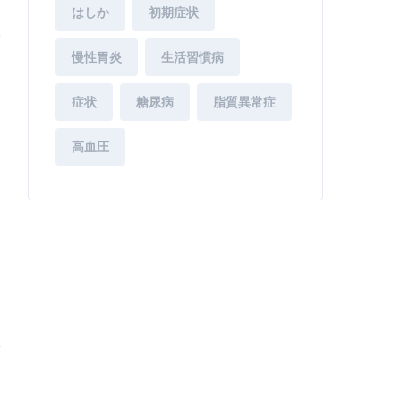
はしか
初期症状
慢性胃炎
生活習慣病
症状
糖尿病
脂質異常症
高血圧