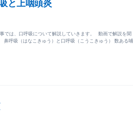
吸と上咽頭炎
記事では、口呼吸について解説していきます。 動画で解説を聞
Jl-wj1Yto 鼻呼吸（はなこきゅう）と口呼吸（こうこきゅう） 数ある